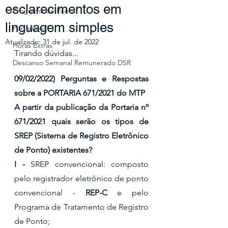
esclarecimentos em
Programa de Ponto
linguagem simples
Portaria 671
Atualizado:
31 de jul. de 2022
Horas Extras
Tirando dúvidas...
Descanso Semanal Remunerado DSR
09/02/2022) Perguntas e Respostas 
sobre a PORTARIA 671/2021 do MTP
A partir da publicação da Portaria nº 
671/2021 quais serão os tipos de 
SREP (Sistema de Registro Eletrônico 
de Ponto) existentes?
I - 
SREP convencional: composto 
pelo registrador eletrônico de ponto 
convencional -
 REP-C
 e pelo 
Programa de Tratamento de Registro 
de Ponto;