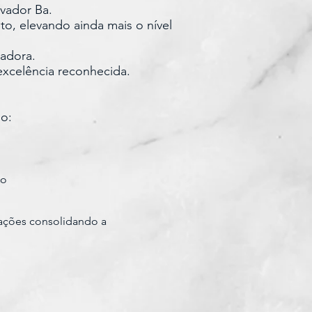
vador Ba.
to, elevando ainda mais o nível
eadora.
xcelência reconhecida.
o:
to
lações consolidando a