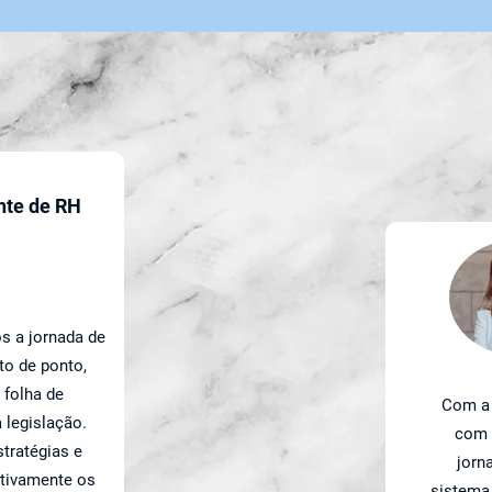
nte de RH
s a jornada de
to de ponto,
 folha de
Com a 
 legislação.
com 
tratégias e
jorn
ativamente os
sistema 