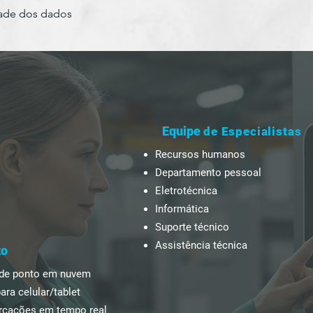
dade dos dados
Equipe
de Especialistas
Recursos humanos
Departamento pessoal
Eletrotécnica
Informática
Suporte técnico
Assistência técnica
to
 de ponto em nuvem
ara celular/tablet
rcações em tempo real