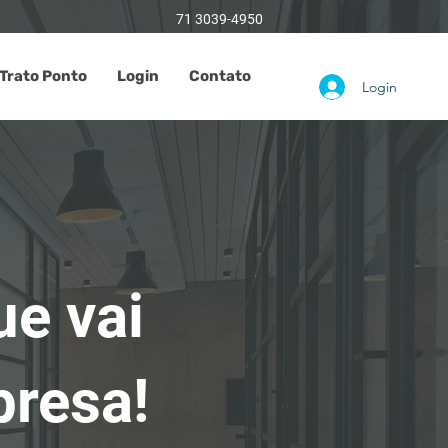
71 3039-4950
Trato Ponto
Login
Contato
Login
ue vai
presa!